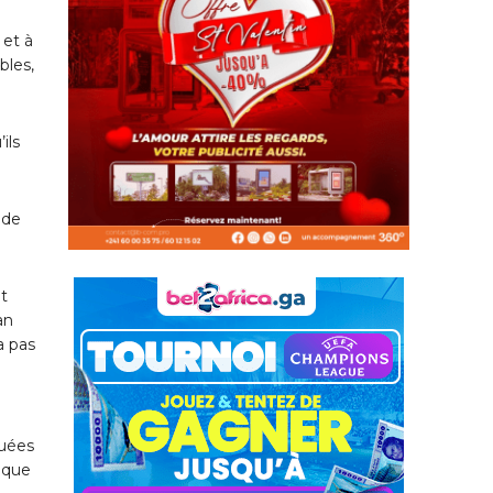
 et à
bles,
ils
 de
t
an
a pas
tuées
 que