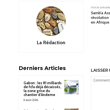
Article précéd
Samb’a Ass
révolution 
en Afrique
La Rédaction
Derniers Articles
LAISSER
Gabon : les 81 milliards
de fcfa déjà décaissés,
la zone grise du
chantier d’Andeme
6 août 2026