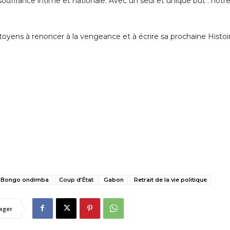
uffrance intime et nationale. Avec un seul et unique but : notr
itoyens à renoncer à la vengeance et à écrire sa prochaine Histoi
i Bongo ondimba
Coup d’État
Gabon
Retrait de la vie politique
ager