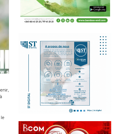
enir,
 à
 le