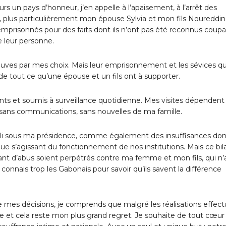
rs un pays d’honneur, j’en appelle à l’apaisement, à l’arrêt des
e, plus particulièrement mon épouse Sylvia et mon fils Noureddin
emprisonnés pour des faits dont ils n’ont pas été reconnus coupa
e leur personne.
reuves par mes choix. Mais leur emprisonnement et les sévices qu’
e tout ce qu’une épouse et un fils ont à supporter.
 et soumis à surveillance quotidienne. Mes visites dépendent
ur sans communications, sans nouvelles de ma famille.
pli sous ma présidence, comme également des insuffisances don
l que s’agissant du fonctionnement de nos institutions. Mais ce bil
 tant d’abus soient perpétrés contre ma femme et mon fils, qui n’
 connais trop les Gabonais pour savoir qu’ils savent la différence
 de mes décisions, je comprends que malgré les réalisations effec
 et cela reste mon plus grand regret. Je souhaite de tout cœur