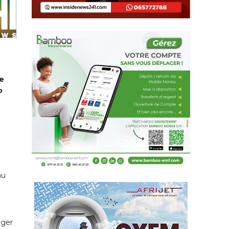
ce
o
au
nger