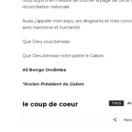
nous soyons en mesure de tourner la page de cette so
réconciliation nationale.
Aussi, j’appelle mon pays, ses dirigeants et mes conc
avec harmonie et humanité.
Que Dieu vous bénisse.
Que Dieu bénisse notre patrie le Gabon.
Ali Bongo Ondimba
*Ancien Président du Gabon
le coup de coeur
TAGS
Al
Part