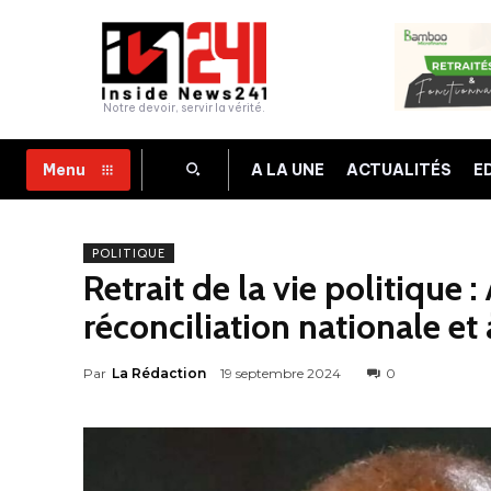
Notre devoir, servir la vérité.
A LA UNE
ACTUALITÉS
E
Menu
POLITIQUE
Retrait de la vie politique
réconciliation nationale et
Par
La Rédaction
19 septembre 2024
0