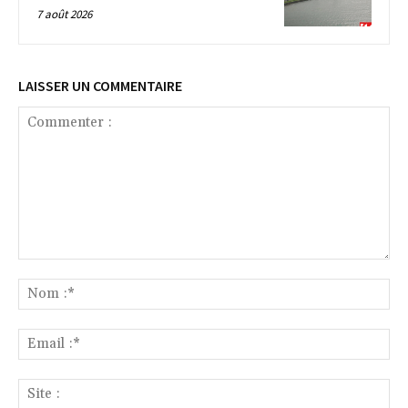
7 août 2026
LAISSER UN COMMENTAIRE
Commenter
:
No
:*
Ema
:*
Sit
: