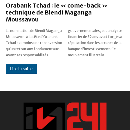
Orabank Tchad : le « come-back »
technique de Biendi Maganga
Moussavou
La nomination de Biendi Maganga
gouvernementales, cet analyste
Moussavou à la tête d’Orabank
financier de 52 ans avait forgé sa
Tchad est moins une reconversion
réputation dans les arcanes de la
qu’un retour aux fondamentaux.
banque d'investissement. Ce
Avant ses responsabilités
mouvement illustre la...
Lire la suite