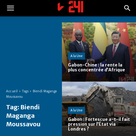
A la Une
Gabon-Chine : la rente la
plus concentrée d’Afrique
Accueil
Tags
Biendi Maganga
Moussavou
Tag:
Biendi
A la Une
Maganga
Gabon : Fortescue a-t-il fait
Moussavou
pression sur l’État via
Londres ?