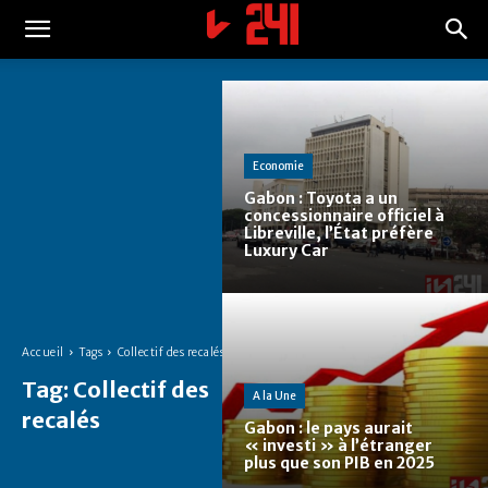
Economie
Gabon : Toyota a un
concessionnaire officiel à
Libreville, l’État préfère
Luxury Car
Accueil
Tags
Collectif des recalés
Tag:
Collectif des
A la Une
recalés
Gabon : le pays aurait
« investi » à l’étranger
plus que son PIB en 2025