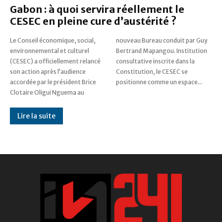
Gabon : à quoi servira réellement le
CESEC en pleine cure d’austérité ?
Le Conseil économique, social,
nouveau Bureau conduit par Guy
environnemental et culturel
Bertrand Mapangou. Institution
(CESEC) a officiellement relancé
consultative inscrite dans la
son action après l’audience
Constitution, le CESEC se
accordée par le président Brice
positionne comme un espace...
Clotaire Oligui Nguema au
Lire la suite