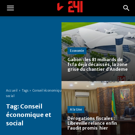
Economie
Gabon : les 81 milliards de
fcfa déjà décaissés, la zone
grise du chantier d’Andeme
Accueil
Tags
Conseil économique et
social
Tag:
Conseil
A la Une
économique et
Dérogations fiscales :
social
Libreville relance enfin
l’audit promis hier