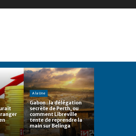
A la Une
Gabon : la délégation
urait
secrète de Perth, ou
étranger
comment Libreville
 en
tente de reprendre la
main sur Belinga