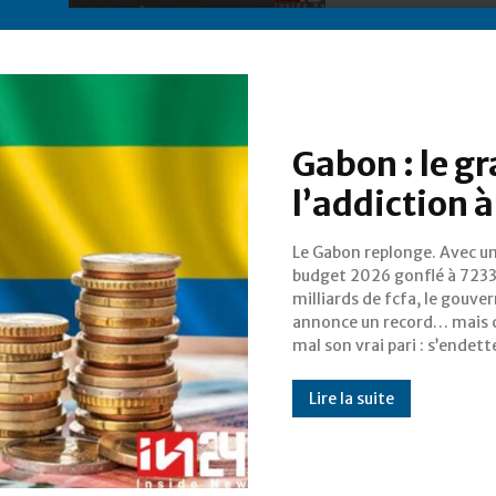
Gabon : le g
l’addiction à
Le Gabon replonge. Avec u
encore et toujours. Près de 321
budget 2026 gonflé à 723
milliards de fcfa devront êtr
milliards de fcfa, le gouv
empruntés pour équilib
annonce un record… mais 
mal son vrai pari : s’endett
Lire la suite