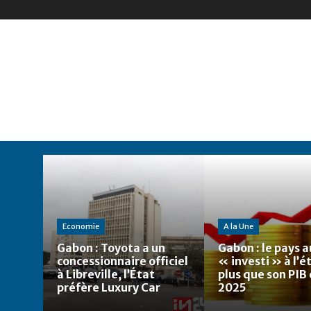
Economie
A la Une
Gabon : Toyota a un
Gabon : le pays a
concessionnaire officiel
« investi » à l’
à Libreville, l’État
plus que son PIB
préfère Luxury Car
2025