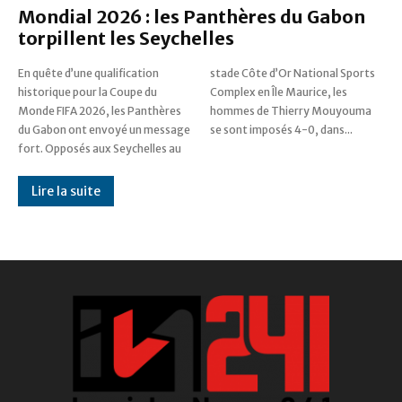
Mondial 2026 : les Panthères du Gabon
torpillent les Seychelles
En quête d’une qualification
stade Côte d’Or National Sports
historique pour la Coupe du
Complex en Île Maurice, les
Monde FIFA 2026, les Panthères
hommes de Thierry Mouyouma
du Gabon ont envoyé un message
se sont imposés 4-0, dans...
fort. Opposés aux Seychelles au
Lire la suite