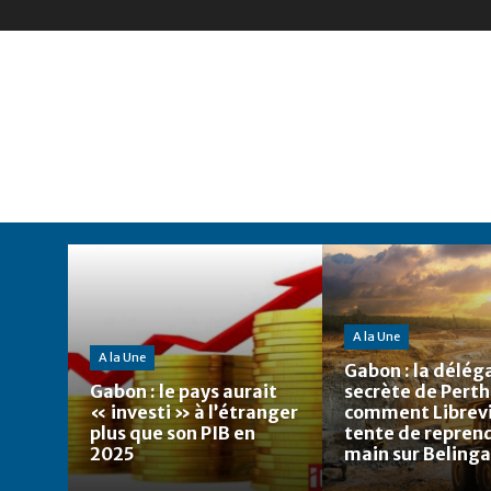
A la Une
A la Une
Gabon : la délég
Gabon : le pays aurait
secrète de Perth
« investi » à l’étranger
comment Librevi
plus que son PIB en
tente de reprend
2025
main sur Belinga