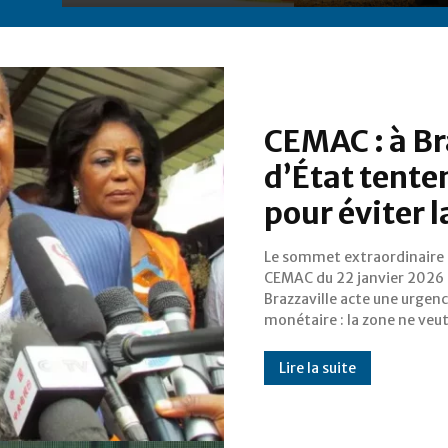
CEMAC : à Bra
d’État tenten
pour éviter 
Le sommet extraordinaire 
revivre les scénarios de rupt
CEMAC du 22 janvier 2026 
confiance qui précèdent toujou
Brazzaville acte une urgen
les ajustements de change. Da
monétaire : la zone ne veut
Lire la suite