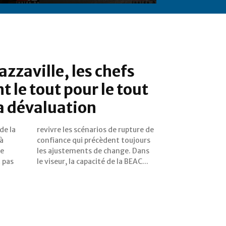
zzaville, les chefs
t le tout pour le tout
la dévaluation
de la
ure de
à
rs
ce
ns
 pas
le viseur, la capacité de la BEAC...