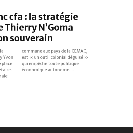
nc cfa : la stratégie
e Thierry N’Goma
on souverain
la
C,
ry Yvon
guisé »
 place
tique
taire.
économique autonome....
naie