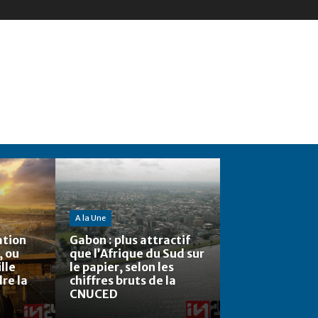
A la Une
ation
Gabon : plus attractif
, ou
que l’Afrique du Sud sur
lle
le papier, selon les
re la
chiffres bruts de la
CNUCED