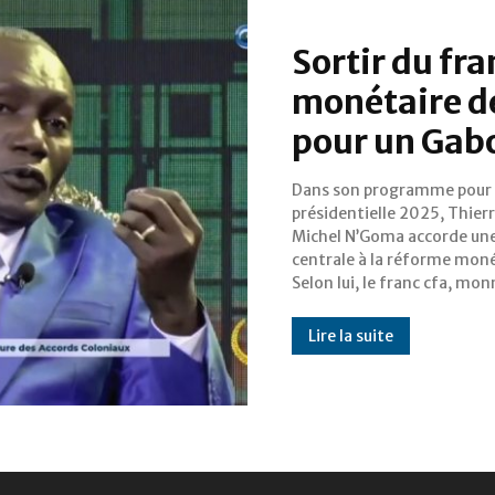
Sortir du fra
monétaire d
pour un Gab
Dans son programme pour 
commune aux pays de la CEMA
présidentielle 2025, Thier
est « un outil colonial dé
Michel N’Goma accorde une
qui empêche toute poli
centrale à la réforme moné
Selon lui, le franc cfa, mon
Lire la suite