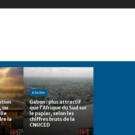
A la Une
ation
Gabon : plus attractif
, ou
que l’Afrique du Sud sur
lle
le papier, selon les
re la
chiffres bruts de la
CNUCED