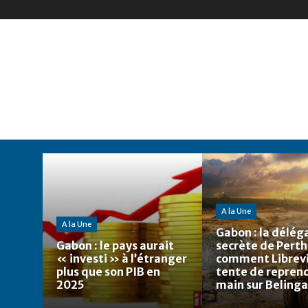
A la Une
A la Une
Gabon : la délég
Gabon : le pays aurait
secrète de Perth
« investi » à l’étranger
comment Librevi
plus que son PIB en
tente de reprend
2025
main sur Belinga