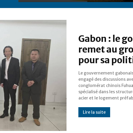
Gabon : le g
remet au gr
pour sa poli
Le gouvernement gabonais
pour soutenir un program
engagé des discussions ave
national de construction
conglomérat chinois Fuhu
délégation conduite par le
spécialisé dans les structu
Moses Xu a mis en avan
acier et le logement préfab
Lire la suite