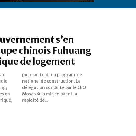
ouvernement s’en
oupe chinois Fuhuang
tique de logement
 a
me
c le
. La
ang,
 CEO
res en
t la
riqué,
rapidité de...