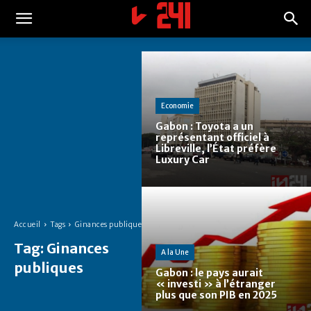
Economie
Gabon : Toyota a un
représentant officiel à
Libreville, l’État préfère
Luxury Car
Accueil
Tags
Ginances publiques
Tag:
Ginances
A la Une
publiques
Gabon : le pays aurait
« investi » à l’étranger
plus que son PIB en 2025