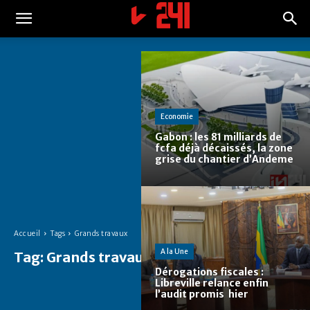
Economie
Gabon : les 81 milliards de
fcfa déjà décaissés, la zone
grise du chantier d’Andeme
Accueil
Tags
Grands travaux
A la Une
Tag:
Grands travaux
Dérogations fiscales :
Libreville relance enfin
l’audit promis hier