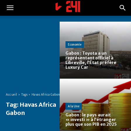
Economie
Gabon : Toyota a un
représentant officiel à
Libreville, l’État préfère
Luxury Car
Accueil
Tags
Havas Africa Gabon
Tag:
Havas Africa
A la Une
Gabon
Gabon : le pays aurait
« investi » à l’étranger
plus que son PIB en 2025