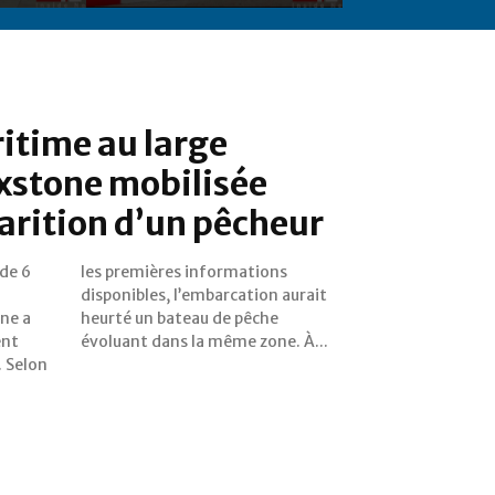
itime au large
ixstone mobilisée
parition d’un pêcheur
 de 6
ions
u
t
one a
êche
ent
évoluant dans la même zone. À...
. Selon