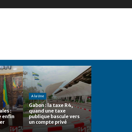
A la Une
Gabon : la taxe R4,
les :
quand une taxe
e enfin
publique bascule vers
ier
un compte privé