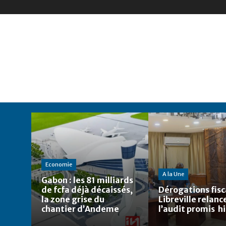
Economie
A la Une
Gabon : les 81 milliards
de fcfa déjà décaissés,
Dérogations fisca
la zone grise du
Libreville relanc
chantier d’Andeme
l’audit promis h