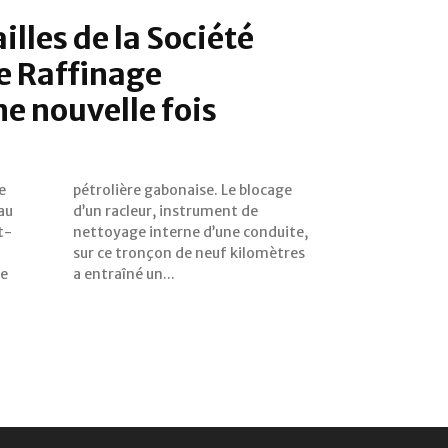
ailles de la Société
e Raffinage
e nouvelle fois
e
ge
au
de
t-
te,
re
a entraîné un...