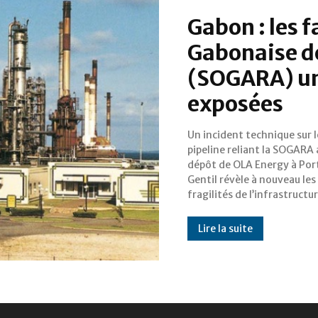
Gabon : les f
Gabonaise d
(SOGARA) un
exposées
Un incident technique sur l
pétrolière gabonaise. Le bloca
pipeline reliant la SOGARA 
d’un racleur, instrument 
dépôt de OLA Energy à Por
nettoyage interne d’une condui
Gentil révèle à nouveau les
sur ce tronçon de neuf kilomètres
fragilités de l’infrastructu
Lire la suite