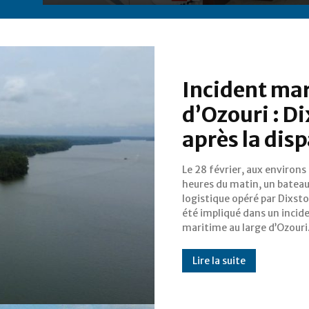
Incident mar
d’Ozouri : D
après la dis
Le 28 février, aux environs
les premières informat
heures du matin, un batea
disponibles, l’embarcation aurai
logistique opéré par Dixst
heurté un bateau de p
été impliqué dans un incid
maritime au large d’Ozouri
Lire la suite