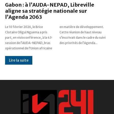
Gabon : à l’AUDA-NEPAD, Libreville
aligne sa stratégie nationale sur
l’Agenda 2063
Le 10 février 2026, le Brice
en matière de développement.
Clotaire Oligui Nguema a pris
Cette réunion de haut niveau
part, en visioconférence, à la 43ᵉ
s’inscrivait dans le cadre du suivi
session de l’AUDA-NEPAD, bras
des priorités de l’Agenda...
opérationnel de l’Union africaine
Lire la suite