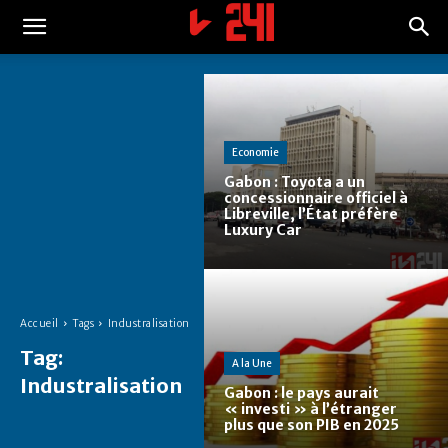
Economie
Gabon : Toyota a un
concessionnaire officiel à
Libreville, l’État préfère
Luxury Car
Accueil
Tags
Industralisation
Tag:
A la Une
Industralisation
Gabon : le pays aurait
« investi » à l’étranger
plus que son PIB en 2025