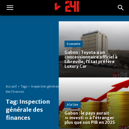
Economie
Gabon : Toyota a un
concessionnaire officiel à
Libreville, l’État préfère
Luxury Car
Accueil
Tags
Inspection générale
des finances
Tag:
Inspection
A la Une
générale des
Gabon : le pays aurait
finances
« investi » à l’étranger
plus que son PIB en 2025