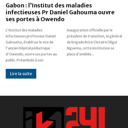
Gabon : l’Institut des maladies
infectieuses Pr Daniel Gahouma ouvre
ses portes à Owendo
L'Institut des maladies
inauguration officielle par le
infectieuses professeur Daniel
président de transition, le général
Gahouma, établi sur le site de
de brigade Brice Clotaire Oligui
l'ancien hôpital pédiatrique
Nguema, cette institution se
d'Owendo, ouvre ses portes au
place d'emblée...
public. Préambule à son
Lire la suite