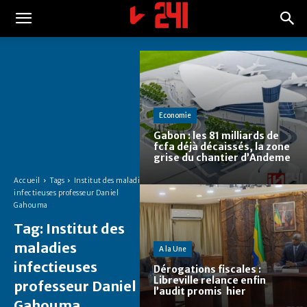
Economie
Gabon : les 81 milliards de
fcfa déjà décaissés, la zone
grise du chantier d’Andeme
Accueil
Tags
Institut des maladies
infectieuses professeur Daniel
Gahouma
Tag:
Institut des
maladies
A la Une
infectieuses
Dérogations fiscales :
Libreville relance enfin
professeur Daniel
l’audit promis hier
Gahouma