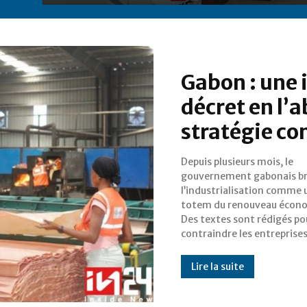
Gabon : une 
décret en l’
stratégie con
Depuis plusieurs mois, le
transformer localement certaines
gouvernement gabonais br
matières premières, com
l’industrialisation comme 
bois ou le manganèse. L’ambiti
totem du renouveau écon
est noble, mais la méthode
Des textes sont rédigés po
contraindre les entreprises
Lire la suite