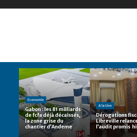
Economie
A la Une
Gabon : les 81 milliards
de fcfa déjà décaissés,
Dérogations fisca
la zone grise du
Libreville relanc
chantier d’Andeme
l’audit promis h