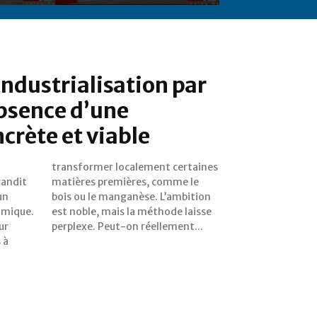
industrialisation par
absence d’une
crète et viable
andit
me le
un
on
omique.
 laisse
ur
perplexe. Peut-on réellement...
 à