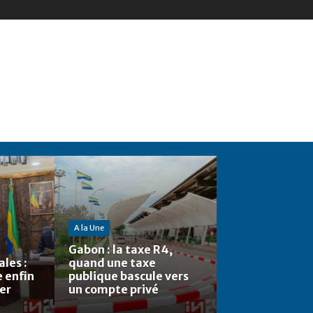
A la Une
Gabon : la taxe R4,
les :
quand une taxe
e enfin
publique bascule vers
ier
un compte privé