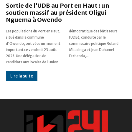
Sortie de l’UDB au Port en Haut : un
soutien massif au président Oligui
Nguema à Owendo
Les populations du Port en Haut,
démocratique des bâtisseurs
situé dans la commune
(UDB), conduite par le
d'Owendo, ont vécu un moment
commissaire politique Roland
important ce vendredi 23 août
Mbadinga et Jean Duhamel
2025. Une délégation de
Etchenda,...
candidats aux locales de l’Union
Lire la suite