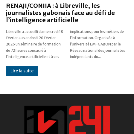
RENAJI/CONIIA : à Libreville, les
journalistes gabonais face au défi de
l’intelligence artificielle
Libreville a accueilli du mercredi 18
implications pour les métiers de
février au vendredi 20 février
l’information. Organisée à
2026 un séminaire de formation
l’Université EM-GABON par le
de 72 heures consacré à
Réseau national des journalistes
l’intelligence artificielle et à ses
indépendants du...
Lire la suite