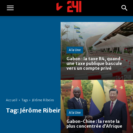
A la Une
Gabon : la taxe R4, quand
une taxe publique bascule
vers un compte privé
Accueil
Tags
Jérôme Ribeiro
Tag:
Jérôme Ribeiro
A la Une
Gabon-Chine : la rente la
plus concentrée d’Afrique