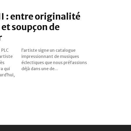
 : entre originalité
 et soupçon de
r
f PLC
ogue
rtiste
iques
rès
ons
ra qui
déjà dans une de...
urd’hui,