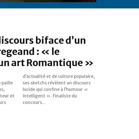
discours biface d’un
regeand : « le
 un art Romantique »
 paille
iscours
ns,
r «
teur et
ste du
urs
concours...