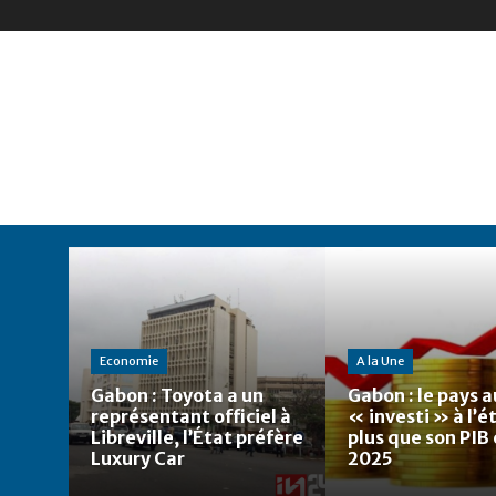
Economie
A la Une
Gabon : Toyota a un
Gabon : le pays a
représentant officiel à
« investi » à l’
Libreville, l’État préfère
plus que son PIB
Luxury Car
2025