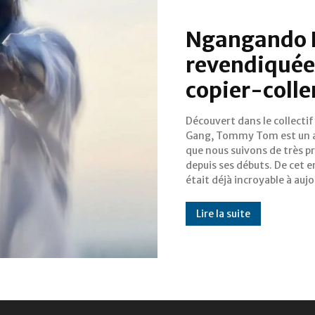
Ngangando II
revendiquée
copier-colle
Découvert dans le collecti
l’artiste signe un catal
Gang, Tommy Tom est un a
impressionnant de mus
que nous suivons de très p
éclectiques que nous préfassi
depuis ses débuts. De cet e
était déjà incroyable à aujo
Lire la suite