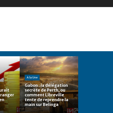
A la Une
Gabon : la délégation
urait
secrète de Perth, ou
étranger
comment Libreville
 en
tente de reprendre la
main sur Belinga