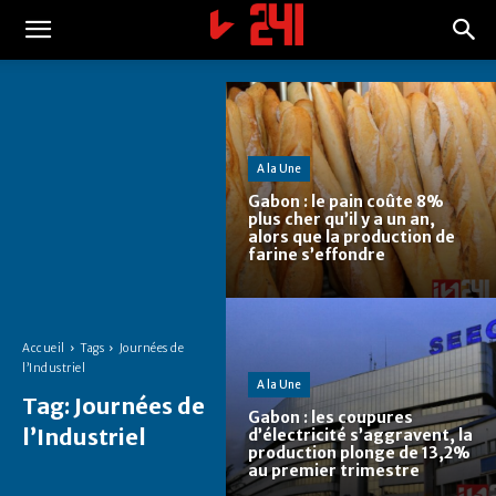
A la Une
Gabon : le pain coûte 8%
plus cher qu’il y a un an,
alors que la production de
farine s’effondre
Accueil
Tags
Journées de
l’Industriel
A la Une
Tag:
Journées de
Gabon : les coupures
l’Industriel
d’électricité s’aggravent, la
production plonge de 13,2%
au premier trimestre