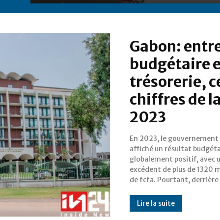
Gabon: entr
budgétaire e
trésorerie, c
chiffres de l
2023
En 2023, le gouvernement
apparente performance, 
affiché un résultat budgéta
trésorerie publique a révél
globalement positif, avec 
tout autre visage avec un défic
excédent de plus de 1320 m
de fcfa. Pourtant, derrière
Lire la suite