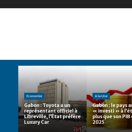
Economie
A la Une
Gabon : Toyota a un
Gabon : le pays a
représentant officiel à
« investi » à l’
Libreville, l’État préfère
plus que son PIB
Luxury Car
2025