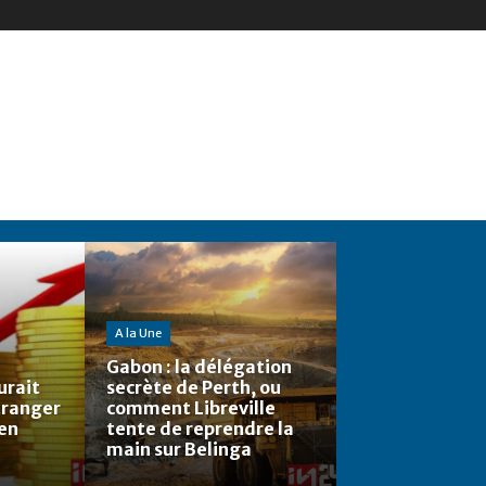
A la Une
Gabon : la délégation
urait
secrète de Perth, ou
étranger
comment Libreville
 en
tente de reprendre la
main sur Belinga