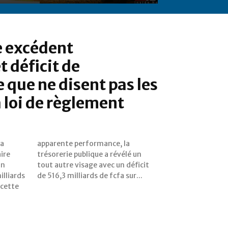
e excédent
t déficit de
e que ne disent pas les
a loi de règlement
 a
la
ire
é un
un
it
illiards
de 516,3 milliards de fcfa sur...
 cette