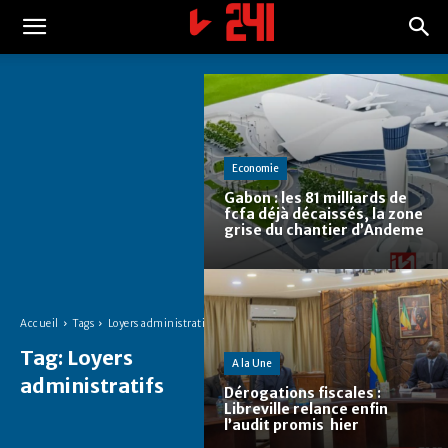
Economie
Gabon : les 81 milliards de
fcfa déjà décaissés, la zone
grise du chantier d’Andeme
Accueil
Tags
Loyers administratifs
Tag:
Loyers
A la Une
administratifs
Dérogations fiscales :
Libreville relance enfin
l’audit promis hier