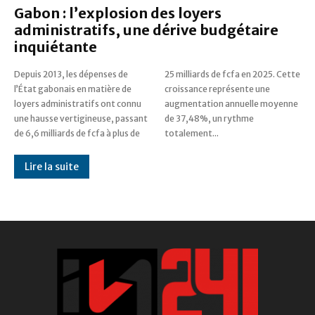
Gabon : l’explosion des loyers
administratifs, une dérive budgétaire
inquiétante
Depuis 2013, les dépenses de
25 milliards de fcfa en 2025. Cette
l’État gabonais en matière de
croissance représente une
loyers administratifs ont connu
augmentation annuelle moyenne
une hausse vertigineuse, passant
de 37,48%, un rythme
de 6,6 milliards de fcfa à plus de
totalement...
Lire la suite