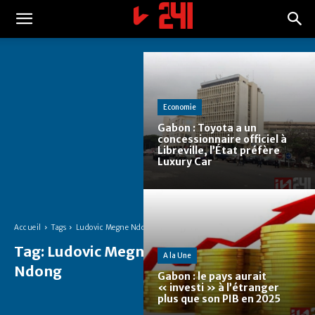
Economie
Gabon : Toyota a un
concessionnaire officiel à
Libreville, l’État préfère
Luxury Car
Accueil
Tags
Ludovic Megne Ndong
Tag:
Ludovic Megne
A la Une
Ndong
Gabon : le pays aurait
« investi » à l’étranger
plus que son PIB en 2025