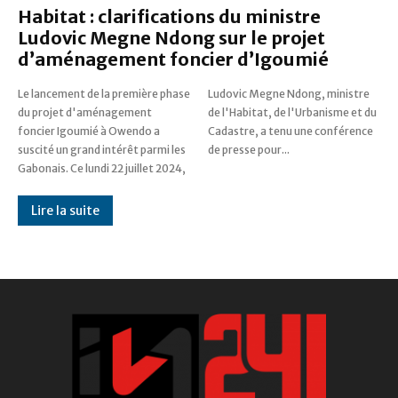
Habitat : clarifications du ministre
Ludovic Megne Ndong sur le projet
d’aménagement foncier d’Igoumié
Le lancement de la première phase
Ludovic Megne Ndong, ministre
du projet d'aménagement
de l'Habitat, de l'Urbanisme et du
foncier Igoumié à Owendo a
Cadastre, a tenu une conférence
suscité un grand intérêt parmi les
de presse pour...
Gabonais. Ce lundi 22 juillet 2024,
Lire la suite