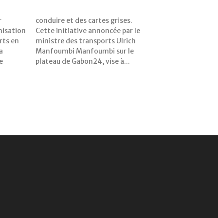
r
.
nisation
e par le
rts en
Ulrich
a
e
e
plateau de Gabon24, vise à...