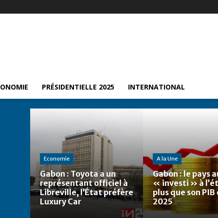
CONOMIE
PRÉSIDENTIELLE 2025
INTERNATIONAL
Economie
A la Une
Gabon : Toyota a un
Gabon : le pays a
représentant officiel à
« investi » à l’
Libreville, l’État préfère
plus que son PIB
Luxury Car
2025