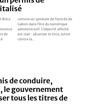
italisé
t Brice
rée du
annonce
 affiché
is de
lutter
té
contre la...
is de conduire,
s, le gouvernement
ser tous les titres de