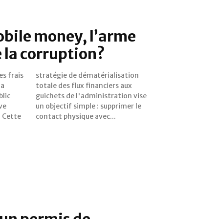
obile money, l’arme
e la corruption?
s frais
isation
ia
ux
blic
vise
ve
 le
. Cette
contact physique avec...
 un permis de