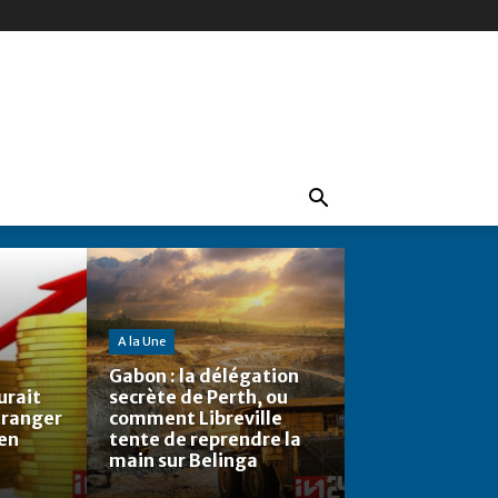
A la Une
Gabon : la délégation
urait
secrète de Perth, ou
étranger
comment Libreville
 en
tente de reprendre la
main sur Belinga