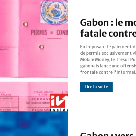
Gabon : le m
fatale contr
En imposant le paiement de
stratégie de dématérial
de permis exclusivement v
totale des flux financiers a
Mobile Money, le Trésor Pu
guichets de l'administration 
gabonais lance une offensi
un objectif simple : supprimer
frontale contre l'informel
Lire la suite
Gabon : vers