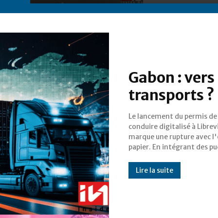
Gabon : vers
transports ?
Le lancement du permis de
et des QR Codes, le ministère des
conduire digitalisé à Librevi
Transports ne se contente pas
marque une rupture avec l'
moderniser un titre de tran
papier. En intégrant des p
Lire la suite