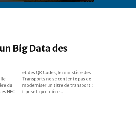
 un Big Data des
lle
 de
ère du
sport ;
uces NFC
il pose la première...