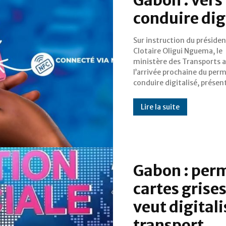
conduire dig
Sur instruction du présiden
comme un symbole de l’ent
Clotaire Oligui Nguema, le
Gabon dans l’ère du numérique
ministère des Transports 
administratif. L’objectif
l’arrivée prochaine du perm
est clair : sécuriser le titre, 
conduire digitalisé, présen
Lire la suite
Gabon : perm
cartes grise
veut digitali
transport