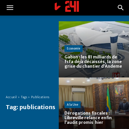
Economie
Gabon : les 81 milliards de
fcfa déjà décaissés, la zone
grise du chantier d’Andeme
Accueil
Tags
Publications
A la Une
Tag:
publications
Dérogations fiscales :
Libreville relance enfin
l’audit promis hier