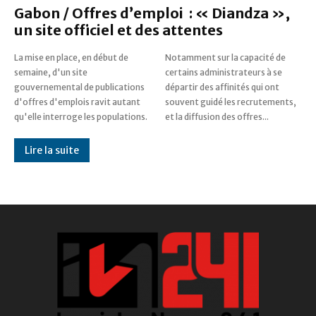
Gabon / Offres d’emploi : « Diandza »,
un site officiel et des attentes
La mise en place, en début de
Notamment sur la capacité de
semaine, d'un site
certains administrateurs à se
gouvernemental de publications
départir des affinités qui ont
d'offres d'emplois ravit autant
souvent guidé les recrutements,
qu'elle interroge les populations.
et la diffusion des offres...
Lire la suite