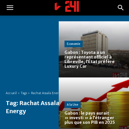
Economie
Gabon : Toyota a un
représentant officiel à
Libreville, l’État préfère
Luxury Car
Accueil
Tags
Rachat Assala Energy
Tag:
Rachat Assala
A la Une
Energy
Gabon : le pays aurait
« investi » à l’étranger
plus que son PIB en 2025