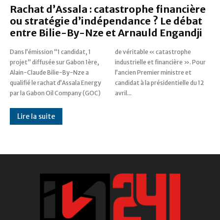
Rachat d’Assala : catastrophe financière
ou stratégie d’indépendance ? Le débat
entre Bilie-By-Nze et Arnauld Engandji
Dans l’émission “1 candidat, 1
de véritable « catastrophe
projet” diffusée sur Gabon 1ère,
industrielle et financière ». Pour
Alain-Claude Bilie-By-Nze a
l’ancien Premier ministre et
qualifié le rachat d’Assala Energy
candidat à la présidentielle du 12
par la Gabon Oil Company (GOC)
avril...
Lire la suite