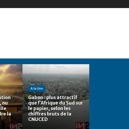
A la Une
ation
Gabon : plus attractif
, ou
que l’Afrique du Sud sur
lle
le papier, selon les
re la
chiffres bruts de la
CNUCED