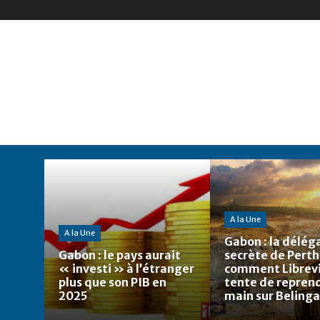
A la Une
A la Une
Gabon : la délég
Gabon : le pays aurait
secrète de Perth
« investi » à l’étranger
comment Librevi
plus que son PIB en
tente de reprend
2025
main sur Belinga