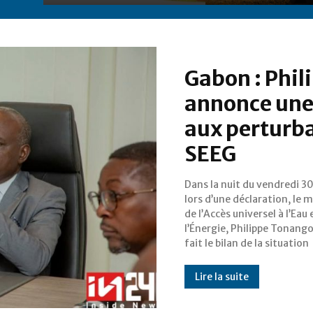
Gabon : Phi
annonce une 
aux perturba
SEEG
Dans la nuit du vendredi 30
préoccupante relative
lors d’une déclaration, le m
fourniture d’eau et d’électr
de l’Accès universel à l’Eau 
Gabon. Alors que l’État av
l’Énergie, Philippe Tonango
fait le bilan de la situation
Lire la suite