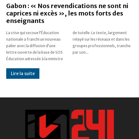
Gabon : « Nos revendications ne sont ni
caprices ni excès », les mots forts des
enseignants
La crise qui secoue l’Éducation
de tutelle. Le texte, largement
nationale a franchi un nouveau
relayé sur les réseaux et dans les
palier avec la diffusion d’une
groupes professionnels, tranche
lettre ouverte de la base de SOS
par son...
Éducation adressée à la ministre
Lire la suite