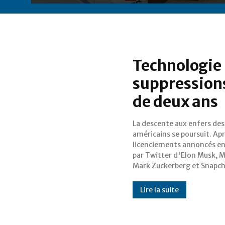
Technologie 
suppression
de deux ans
La descente aux enfers de
c'est au tour d'Amazon 
américains se poursuit. Apr
Bezos d'annoncer la suppr
licenciements annoncés e
de plus de 18 000 postes e
par Twitter d'Elon Musk, 
Mark Zuckerberg et Snapch
Lire la suite