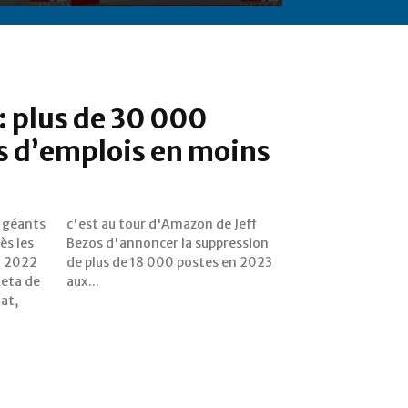
: plus de 30 000
s d’emplois en moins
s géants
de Jeff
ès les
ession
n 2022
n 2023
Meta de
aux...
at,