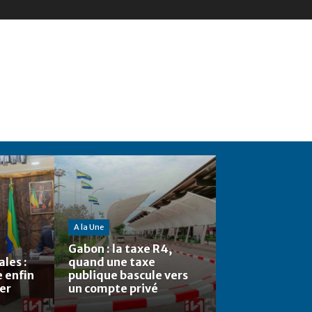
A la Une
Gabon : la taxe R4,
les :
quand une taxe
e enfin
publique bascule vers
ier
un compte privé