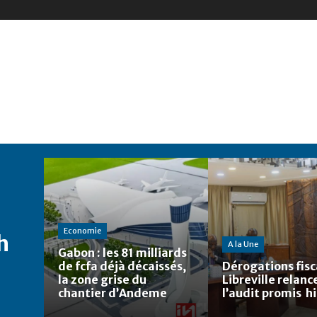
Economie
h
A la Une
Gabon : les 81 milliards
de fcfa déjà décaissés,
Dérogations fisca
la zone grise du
Libreville relanc
chantier d’Andeme
l’audit promis h