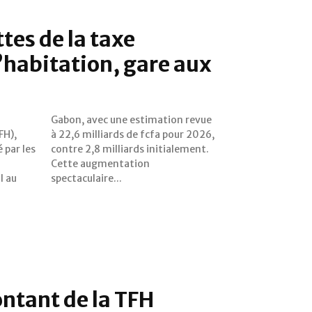
tes de la taxe
d’habitation, gare aux
FH),
2026,
 par les
alement.
l au
spectaculaire...
ntant de la TFH