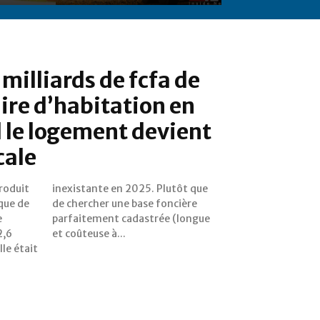
milliards de fcfa de
aire d’habitation en
 le logement devient
cale
troduit
ôt que
ique de
ncière
e
e
2,6
et coûteuse à...
lle était