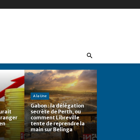
A la Une
Gabon : la délégation
urait
secrète de Perth, ou
étranger
comment Libreville
 en
tente de reprendre la
main sur Belinga