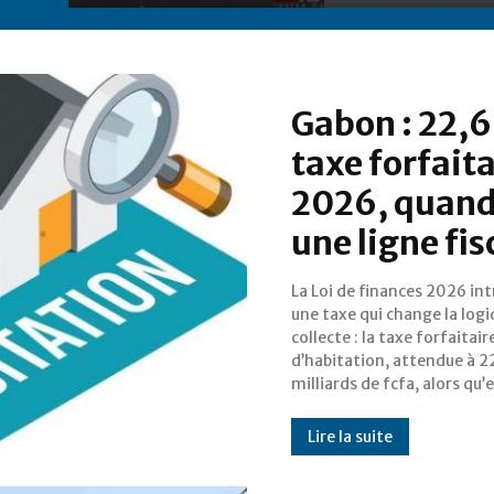
Gabon : 22,6 
taxe forfait
2026, quand
une ligne fis
La Loi de finances 2026 in
inexistante en 2025. Plut
une taxe qui change la log
de chercher une base fo
collecte : la taxe forfaitair
parfaitement cadastrée (longu
d’habitation, attendue à 2
milliards de fcfa, alors qu’e
Lire la suite