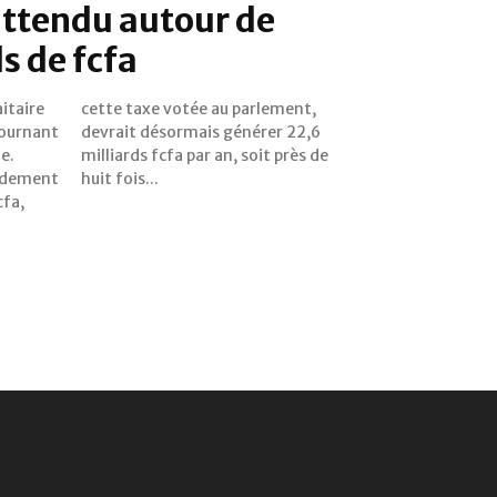
attendu autour de
s de fcfa
itaire
ement,
tournant
er 22,6
le.
 de
ndement
huit fois...
cfa,