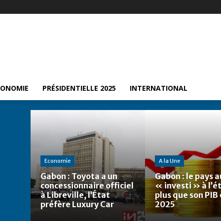
CONOMIE
PRÉSIDENTIELLE 2025
INTERNATIONAL
Economie
A la Une
Gabon : Toyota a un
Gabon : le pays a
concessionnaire officiel
« investi » à l’
à Libreville, l’État
plus que son PIB
préfère Luxury Car
2025