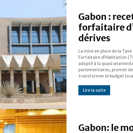
Gabon : recet
forfaitaire 
dérives
La mise en place de la Taxe
Gabon, avec une estimation revue
Forfaitaire d’Habitation (T
à 22,6 milliards de fcfa pour 
adopté à la quasi unanimité
contre 2,8 milliards initi
parlementaires, promet de
Cette augmentation
transformer le budget loca
Lire la suite
Gabon: le mo