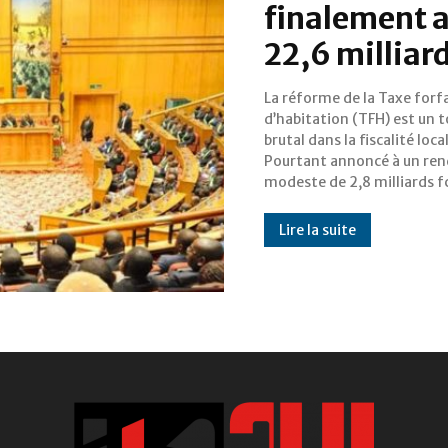
finalement 
22,6 milliard
La réforme de la Taxe forfa
cette taxe votée au parl
d’habitation (TFH) est un 
devrait désormais génér
brutal dans la fiscalité loca
milliards fcfa par an, soit près
Pourtant annoncé à un re
modeste de 2,8 milliards f
Lire la suite