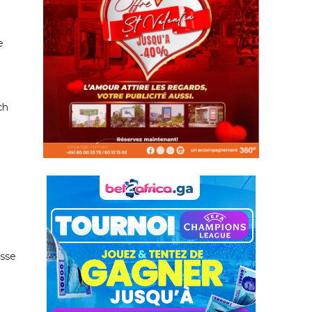
e
ch
esse