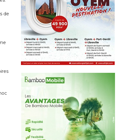
es de
ème
oires
choc