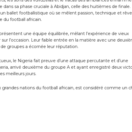
dans sa phase cruciale à Abidjan, celle des huitièmes de finale.
 à un ballet footballistique où se mêlent passion, technique et rêv
e du football africain.
, présentent une équipe équilibrée, mêlant l’expérience de vieux
r sur l’occasion. Leur faible entrée en la matière avec une deuxi
de groupes a écornée leur réputation.
ueux, le Nigeria fait preuve d’une attaque percutante et d’une
Nigeria, arrivé deuxième du groupe A et ayant enregistré deux vict
s meilleurs jours.
 grandes nations du football africain, est considéré comme un 