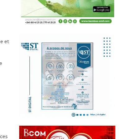
ée et
le
nces