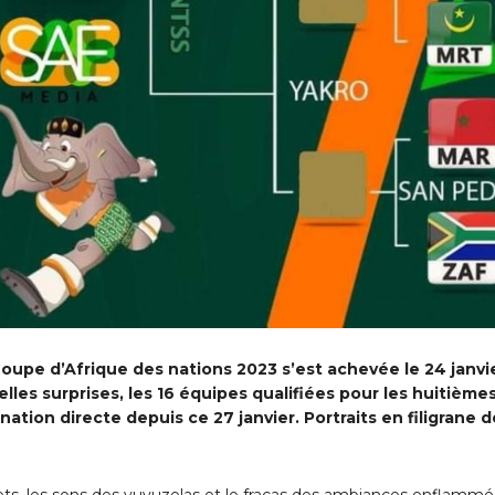
oupe d’Afrique des nations 2023 s’est achevée le 24 janvi
lles surprises, les 16 équipes qualifiées pour les huitième
tion directe depuis ce 27 janvier. Portraits en filigrane d
flets, les sons des vuvuzelas et le fracas des ambiances enflammé