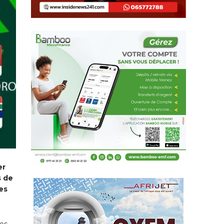
er
s de
es
es.