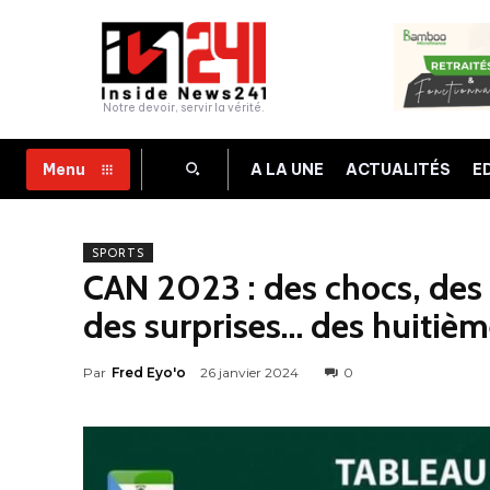
Notre devoir, servir la vérité.
A LA UNE
ACTUALITÉS
E
Menu
SPORTS
CAN 2023 : des chocs, des 
des surprises… des huitième
Par
Fred Eyo'o
26 janvier 2024
0