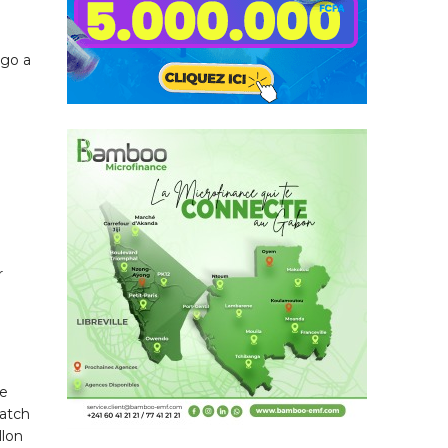
ngo a
r
te
match
llon