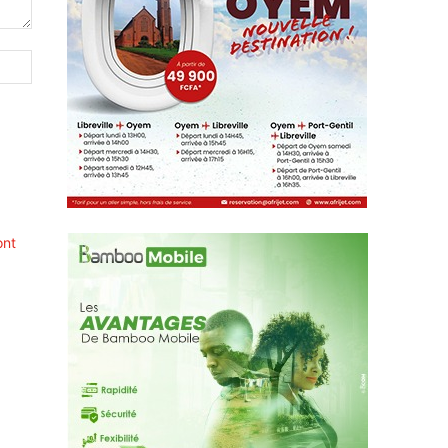
Site
:
ont