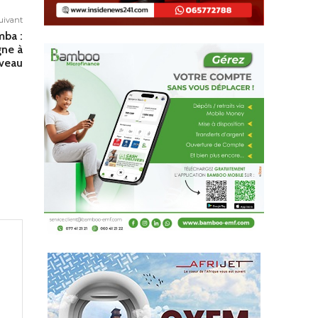
suivant
mba :
gne à
veau