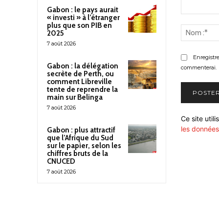
Gabon : le pays aurait
« investi » à l’étranger
Commenter
plus que son PIB en
:
2025
7 août 2026
Enregistr
Gabon : la délégation
commenterai.
secrète de Perth, ou
comment Libreville
tente de reprendre la
main sur Belinga
7 août 2026
Ce site util
les données
Gabon : plus attractif
que l’Afrique du Sud
sur le papier, selon les
chiffres bruts de la
CNUCED
7 août 2026