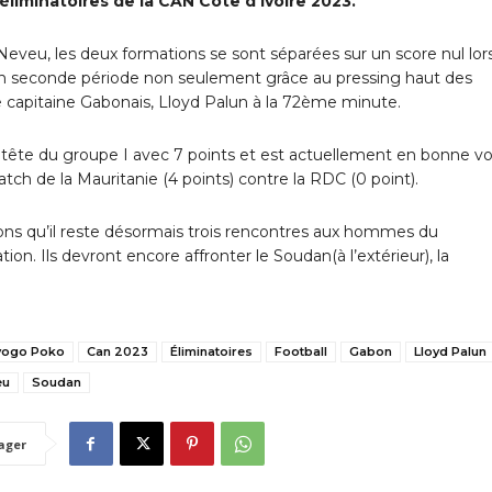
iminatoires de la CAN Côte d’Ivoire 2023.
veu, les deux formations se sont séparées sur un score nul lor
en seconde période non seulement grâce au pressing haut des
e capitaine Gabonais, Lloyd Palun à la 72ème minute.
a tête du groupe I avec 7 points et est actuellement en bonne vo
atch de la Mauritanie (4 points) contre la RDC (0 point).
ns qu’il reste désormais trois rencontres aux hommes du
ion. Ils devront encore affronter le Soudan(à l’extérieur), la
yogo Poko
Can 2023
Éliminatoires
Football
Gabon
Lloyd Palun
eu
Soudan
ager