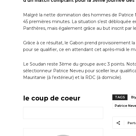
d’un match comptant pour la 3ème journée des él
Malgré la nette domination des hommes de Patrice Ne
45 premières minutes. La situation s’est débloquée 
Panthères, mais également grâce au but inscrit par l
Grâce à ce résultat, le Gabon prend provisoirement l
pour se qualifier, ce en attendant cet après-midi le m
Le Soudan reste 3ème du groupe avec 3 points. Noto
sélectionneur Patrice Neveu pour sceller leur qualificat
Mauritanie (à l’extérieur) et la RDC (à domicile).
le coup de coeur
TAGS
Bi
Patrice Nev
Part