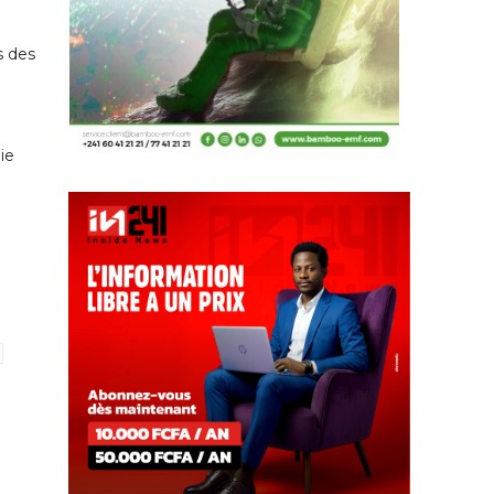
s des
ie