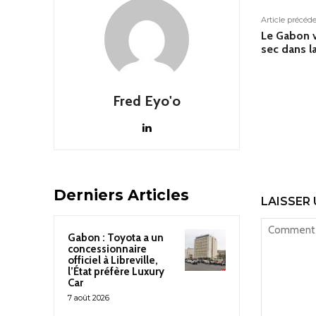
Article précéd
Le Gabon v
sec dans l
Fred Eyo'o
Derniers Articles
LAISSER
Gabon : Toyota a un
concessionnaire
officiel à Libreville,
l’État préfère Luxury
Car
7 août 2026