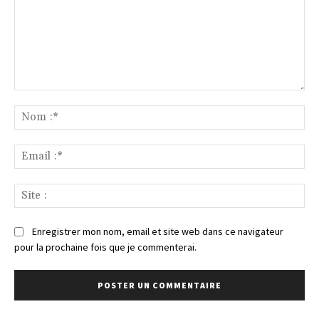
Commenter
:
No
:*
Ema
:*
Sit
:
Enregistrer mon nom, email et site web dans ce navigateur
pour la prochaine fois que je commenterai.