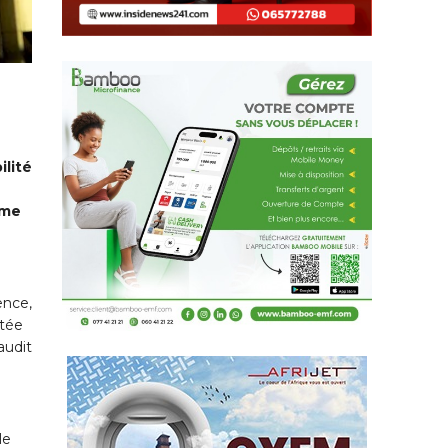
ilité
mme
ence,
utée
audit
le