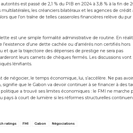
s autorités est passé de 2,1 % du PIB en 2024 à 3,8 % à la fin de 2
multilatérales, les créanciers bilatéraux et les agences de crédit 
rs que l’on traîne de telles casseroles financières relève du pur
 dette est une simple formalité administrative de routine. En réalit
l’existence d’une dette cachée ou d’arriérés non certifiés hors
u et que la trajectoire des dépenses de prestige ne sera pas
arderont leurs carnets de chèques fermés. Les discussions vont
ués lénifiants.
de négocier, le temps économique, lui, s’accélère. Ne pas avoi
ignifie que le Gabon va devoir continuer à se financer à des ta
uff politique a trouvé ses limites économiques : le FMI ne marche 
u pays à court de lumière si les réformes structurelles continuen
tch ratings
FMI
Gabon
Négociations