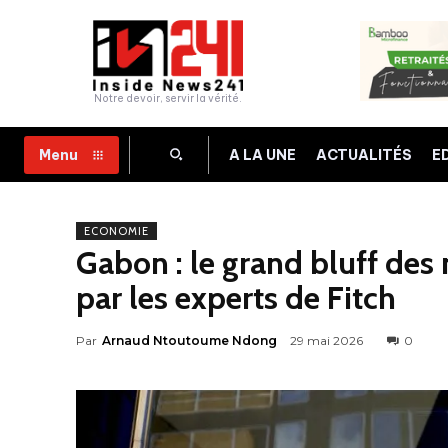
Notre devoir, servir la vérité.
A LA UNE
ACTUALITÉS
E
Menu
ECONOMIE
Gabon : le grand bluff des
par les experts de Fitch
Par
Arnaud Ntoutoume Ndong
29 mai 2026
0