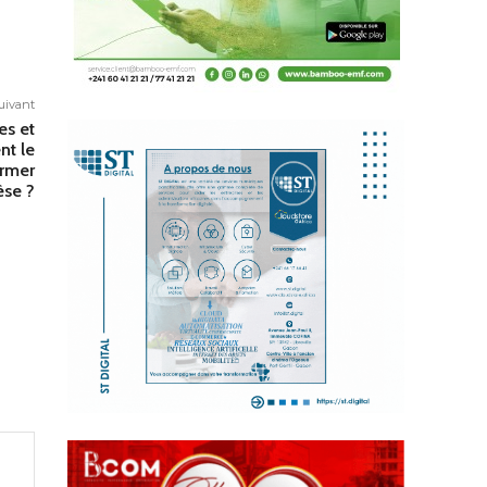
suivant
es et
nt le
ormer
se ?