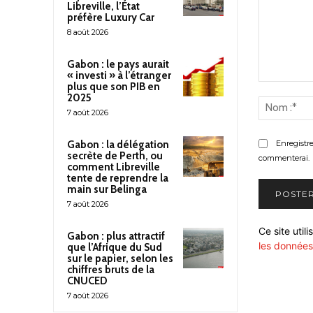
Libreville, l’État
préfère Luxury Car
8 août 2026
Gabon : le pays aurait
« investi » à l’étranger
plus que son PIB en
Commenter
2025
:
7 août 2026
Enregistr
Gabon : la délégation
secrète de Perth, ou
commenterai.
comment Libreville
tente de reprendre la
main sur Belinga
7 août 2026
Ce site util
Gabon : plus attractif
les données
que l’Afrique du Sud
sur le papier, selon les
chiffres bruts de la
CNUCED
7 août 2026