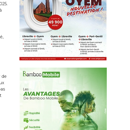
025.
à
é,
r de
ux
pas
t