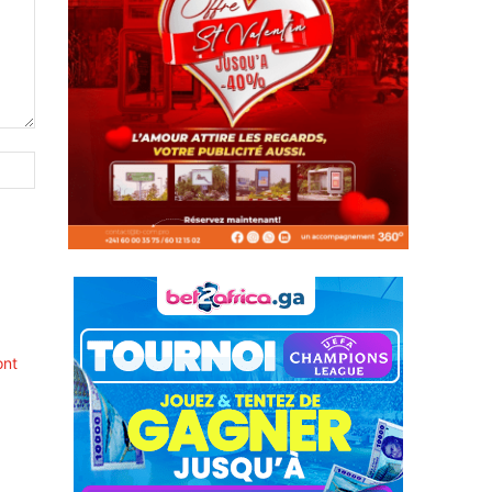
Site
:
ont