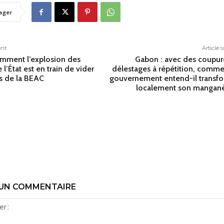
ager
ent
Article 
mment l’explosion des
Gabon : avec des coupur
l’État est en train de vider
délestages à répétition, comme
es de la BEAC
gouvernement entend-il transf
localement son manganè
 UN COMMENTAIRE