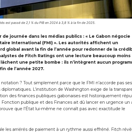
rités est passé de 2,1 % du PIB en 2024 à 3,8 % à la fin de 2025.
eur de journée dans les médias publics : « Le Gabon négocie
e International (FMI) ». Les autorités affichent un
global avant la fin de l’année pour redonner de la crédib
nalystes de Fitch Ratings ont une lecture beaucoup moins
ls lâchent une petite bombe : ils n’intègrent aucun progra
 fin de l’année 2027.
e notation ? Tout simplement parce que le FMI n’accorde pas ses
s diplomatiques. L’institution de Washington exige de la transpar
a gestion des finances publiques gabonaises est historiquement rép
a Fonction publique et des Finances ait dû lancer en urgence un 
, prouve que l’État lui-même ne connaît pas avec exactitude le
 les arriérés de paiement à un rythme aussi effréné. Fitch révè