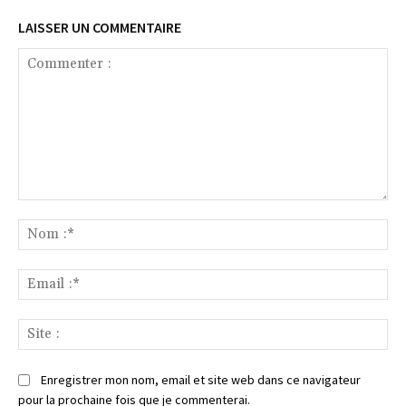
LAISSER UN COMMENTAIRE
Commenter
:
No
:*
Ema
:*
Sit
:
Enregistrer mon nom, email et site web dans ce navigateur
pour la prochaine fois que je commenterai.