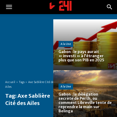
A la Une
Gabon : le pays aurait
« investi » à l’étranger
plus que son PIB en 2025
Accueil
Tags
Axe Sablière Cité des
A la Une
Ailes
Gabon : la délégation
Tag:
Axe Sablière
secrète de Perth, ou
Cité des Ailes
comment Libreville tente de
reprendre la main sur
Belinga