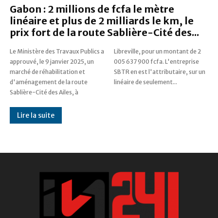
Gabon : 2 millions de fcfa le mètre
linéaire et plus de 2 milliards le km, le
prix fort de la route Sablière-Cité des...
Le Ministère des Travaux Publics a
Libreville, pour un montant de 2
approuvé, le 9 janvier 2025, un
005 637 900 fcfa. L'entreprise
marché de réhabilitation et
SBTR en est l'attributaire, sur un
d'aménagement de la route
linéaire de seulement...
Sablière-Cité des Ailes, à
Lire la suite