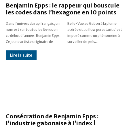
Benjamin Epps : le rappeur qui bouscule
les codes dans l’hexagone en 10 points
Dans l'univers du rap français, un
Belle-Vue au Gabon à la plume
nom est sur toutes les lèvres en
acérée et au flow percutant s'est
ce début d'année : Benjamin Epps.
imposé comme un phénomène à
Ce jeune artiste originaire de
surveiller de près...
Lire la suite
Consécration de Benjamin Epps :
l’industrie gabonaise à l’index !