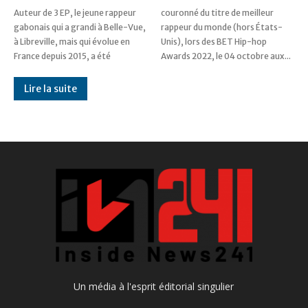
Auteur de 3 EP, le jeune rappeur
couronné du titre de meilleur
gabonais qui a grandi à Belle-Vue,
rappeur du monde (hors États-
à Libreville, mais qui évolue en
Unis), lors des BET Hip-hop
France depuis 2015, a été
Awards 2022, le 04 octobre aux...
Lire la suite
Un média à l'esprit éditorial singulier