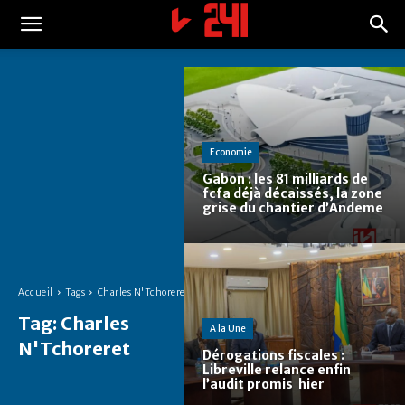
Economie
Gabon : les 81 milliards de
fcfa déjà décaissés, la zone
grise du chantier d’Andeme
Accueil
Tags
Charles N'Tchoreret
Tag:
Charles
A la Une
N'Tchoreret
Dérogations fiscales :
Libreville relance enfin
l’audit promis hier