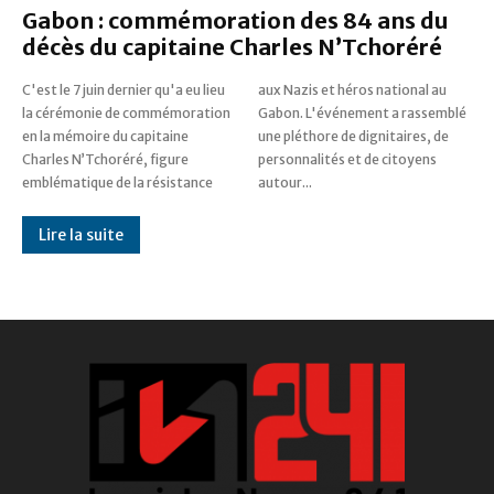
Gabon : commémoration des 84 ans du
décès du capitaine Charles N’Tchoréré
C'est le 7 juin dernier qu'a eu lieu
aux Nazis et héros national au
la cérémonie de commémoration
Gabon. L'événement a rassemblé
en la mémoire du capitaine
une pléthore de dignitaires, de
Charles N’Tchoréré, figure
personnalités et de citoyens
emblématique de la résistance
autour...
Lire la suite