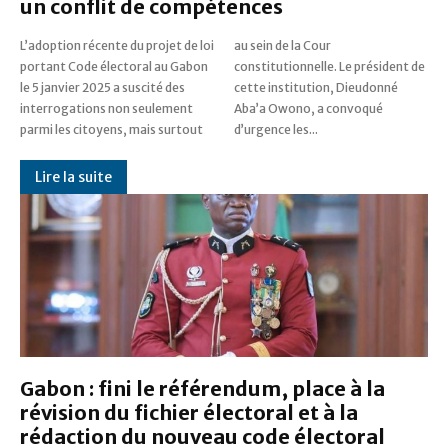
un conflit de compétences
L’adoption récente du projet de loi
au sein de la Cour
portant Code électoral au Gabon
constitutionnelle. Le président de
le 5 janvier 2025 a suscité des
cette institution, Dieudonné
interrogations non seulement
Aba’a Owono, a convoqué
parmi les citoyens, mais surtout
d’urgence les...
Lire la suite
Gabon : fini le référendum, place à la
révision du fichier électoral et à la
rédaction du nouveau code électoral