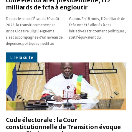
code électoral et présidentielle, 112
milliards de fcfa à engloutir
Depuis le coup d’État du 30 août
Gabon. En 18 mois, 112 milliards de
2023, la transition menée par
fcfa ont été alloués à des
Brice Clotaire Oligui Nguema
initiatives strictement politiques,
s’est accompagnée d’un niveau de
soit l’équivalent du...
dépenses politiques inédit au
Lire la suite
Code électorale : la Cour
constitutionnelle de Transition évoque