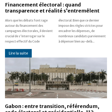
Financement électoral : quand
transparence et réalité s’entremêlent
Alors que les débats font rage
électoral. Bien que ce dernier
autour du financement des
impose des règles strictes pour
campagnes électorales, il devient
encadrer les dépenses, de
crucial de s'interroger sur le
nombreux candidats parviennent
respect effectif du Code
à dépenser bien au-delà...
Lire la suite
Gabon : entre transition, référendum,