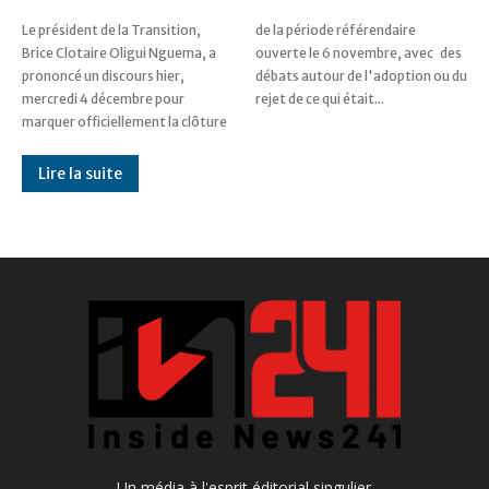
Le président de la Transition,
de la période référendaire
Brice Clotaire Oligui Nguema, a
ouverte le 6 novembre, avec des
prononcé un discours hier,
débats autour de l'adoption ou du
mercredi 4 décembre pour
rejet de ce qui était...
marquer officiellement la clôture
Lire la suite
Un média à l'esprit éditorial singulier