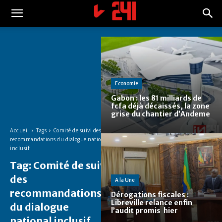
Economie
Gabon : les 81 milliards de
fcfa déjà décaissés, la zone
grise du chantier d’Andeme
Accueil
Tags
Comité de suivi des
recommandations du dialogue national
inclusif
Tag:
Comité de suivi
des
A la Une
recommandations
Dérogations fiscales :
Libreville relance enfin
du dialogue
l’audit promis hier
national inclusif