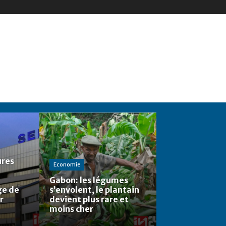
ures
Economie
Gabon: les légumes
ge de
s’envolent, le plantain
r
devient plus rare et
moins cher