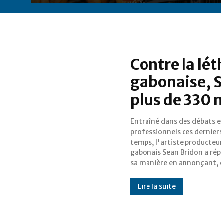
Contre la lét
gabonaise, 
plus de 330 m
Entraîné dans des débats 
mercredi 12 octobre, la m
professionnels ces dernier
disposition d'une cagnotte de plu
temps, l'artiste producteu
de 330 millions de fcfa (500.00
gabonais Sean Bridon a ré
dollars américains) au béné
sa manière en annonçant, 
Lire la suite