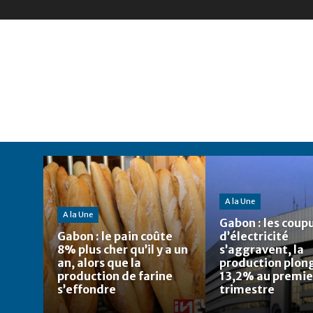
A la Une
A la Une
Gabon : les coup
Gabon : le pain coûte
d’électricité
8% plus cher qu’il y a un
s’aggravent, la
an, alors que la
production plon
production de farine
13,2% au premie
s’effondre
trimestre