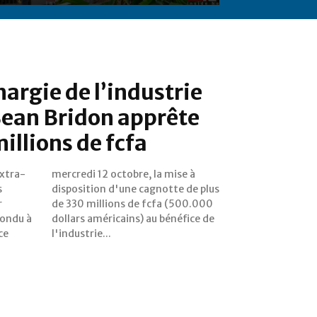
hargie de l’industrie
Sean Bridon apprête
illions de fcfa
extra-
ise à
s
s
r
0
pondu à
fice de
ce
l'industrie...