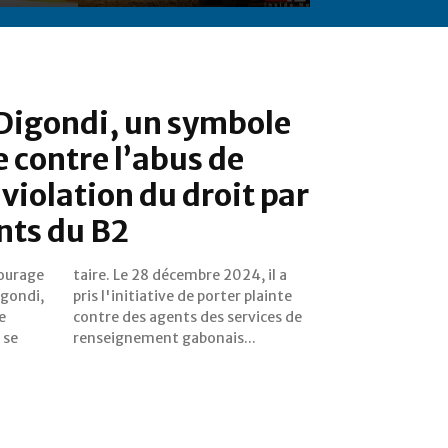
 Digondi, un symbole
e contre l’abus de
 violation du droit par
nts du B2
courage
4, il a
igondi,
plainte
e
de
 se
renseignement gabonais...