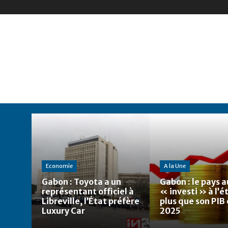
Economie
A la Une
Gabon : Toyota a un
Gabon : le pays a
représentant officiel à
« investi » à l’
Libreville, l’État préfère
plus que son PIB
Luxury Car
2025