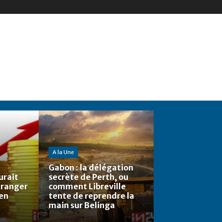
A la Une
Gabon : la délégation
urait
secrète de Perth, ou
étranger
comment Libreville
 en
tente de reprendre la
main sur Belinga