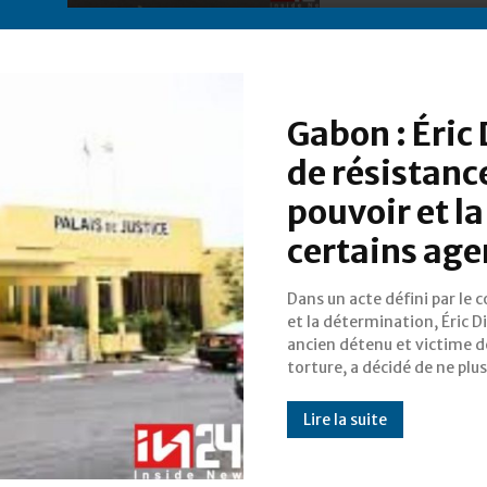
Gabon : Éric
de résistanc
pouvoir et la
certains age
Dans un acte défini par le 
taire. Le 28 décembre 202
et la détermination, Éric D
pris l'initiative de porter 
ancien détenu et victime d
contre des agents des services 
torture, a décidé de ne plus
Lire la suite