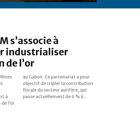
EM s’associe à
 industrialiser
n de l’or
 Mines
a pour
at
on
nt à
passe actuellement de 6 % à...
 de l’or