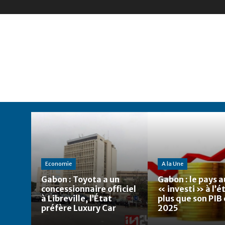
Economie
A la Une
Gabon : Toyota a un
Gabon : le pays a
concessionnaire officiel
« investi » à l’
à Libreville, l’État
plus que son PIB
préfère Luxury Car
2025