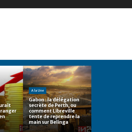
A la Une
Gabon : la délégation
urait
secrète de Perth, ou
étranger
comment Libreville
 en
tente de reprendre la
main sur Belinga