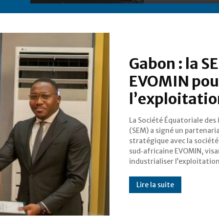
Gabon : la S
EVOMIN pour
l’exploitatio
La Société Équatoriale des
au Gabon. Ce partenariat 
(SEM) a signé un partenari
objectif de tripler la contributi
stratégique avec la société
fiscale du secteur aurifère, qui
sud‑africaine EVOMIN, visa
industrialiser l’exploitation
Lire la suite