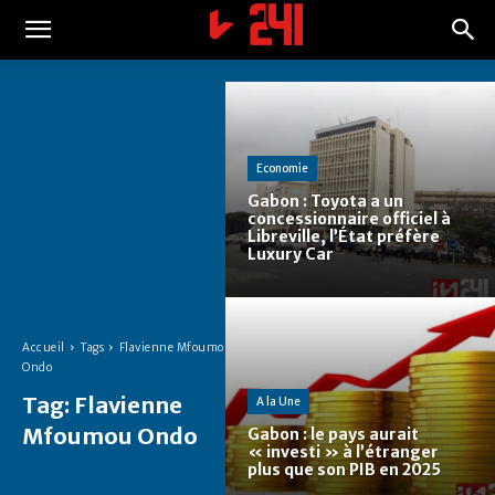
Economie
Gabon : Toyota a un
concessionnaire officiel à
Libreville, l’État préfère
Luxury Car
Accueil
Tags
Flavienne Mfoumou
Ondo
Tag:
Flavienne
A la Une
Mfoumou Ondo
Gabon : le pays aurait
« investi » à l’étranger
plus que son PIB en 2025