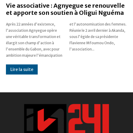
Vie associative : Agnyegue se renouvelle
et apporte son soutien à Oligui Nguéma
Après 22 années d'existence,
et l'autonomisation des femmes.
l'association Agnyegue opère
Réunie le 2 avril dernier à Akanda,
une véritable transformation et
sous l'égide de sa présidente
élargit son champ d'action à
Flavienne Mfoumou Ondo,
l'ensemble du Gabon, avec pour
l'association...
ambition majeure l'émancipation
Lire la suite