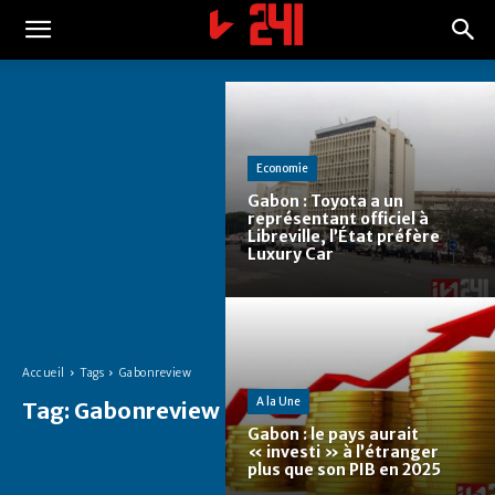
Economie
Gabon : Toyota a un
représentant officiel à
Libreville, l’État préfère
Luxury Car
Accueil
Tags
Gabonreview
A la Une
Tag:
Gabonreview
Gabon : le pays aurait
« investi » à l’étranger
plus que son PIB en 2025