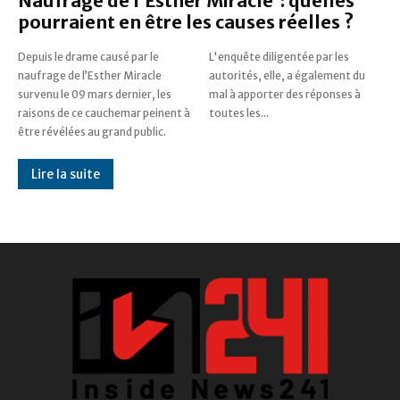
Naufrage de l’Esther Miracle : quelles
pourraient en être les causes réelles ?
Depuis le drame causé par le
L'enquête diligentée par les
naufrage de l’Esther Miracle
autorités, elle, a également du
survenu le 09 mars dernier, les
mal à apporter des réponses à
raisons de ce cauchemar peinent à
toutes les...
être révélées au grand public.
Lire la suite