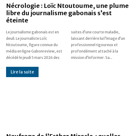
Nécrologie : Loïc Ntoutoume, une plume
libre du journalisme gabonais s’est
éteinte
Le journalisme gabonais est en
suites d’une courte maladie,
deuil. Le journaliste Loïc
laissant derrière lui l’image d’un
Ntoutoume, figure connue du
professionnel rigoureux et
média en ligne Gabonreview, est
profondément attaché à la
décédé le jeudi 5 mars 2026 des
mission d’informer. Sa...
Lire la suite