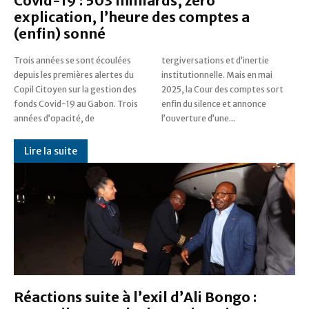
Covid-19 : 503 milliards, zéro
explication, l’heure des comptes a
(enfin) sonné
Trois années se sont écoulées
tergiversations et d’inertie
depuis les premières alertes du
institutionnelle. Mais en mai
Copil Citoyen sur la gestion des
2025, la Cour des comptes sort
fonds Covid-19 au Gabon. Trois
enfin du silence et annonce
années d’opacité, de
l’ouverture d’une...
Lire la suite
Réactions suite à l’exil d’Ali Bongo :