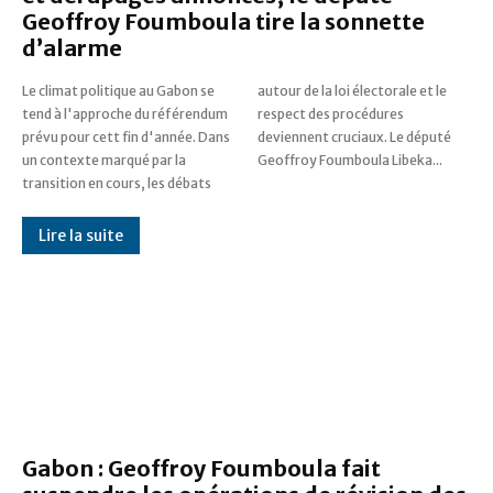
Geoffroy Foumboula tire la sonnette
d’alarme
Le climat politique au Gabon se
autour de la loi électorale et le
tend à l'approche du référendum
respect des procédures
prévu pour cett fin d'année. Dans
deviennent cruciaux. Le député
un contexte marqué par la
Geoffroy Foumboula Libeka...
transition en cours, les débats
Lire la suite
Gabon : Geoffroy Foumboula fait