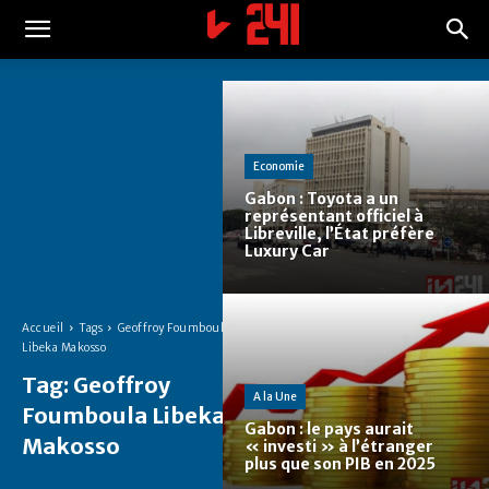
Economie
Gabon : Toyota a un
représentant officiel à
Libreville, l’État préfère
Luxury Car
Accueil
Tags
Geoffroy Foumboula
Libeka Makosso
Tag:
Geoffroy
A la Une
Foumboula Libeka
Gabon : le pays aurait
Makosso
« investi » à l’étranger
plus que son PIB en 2025