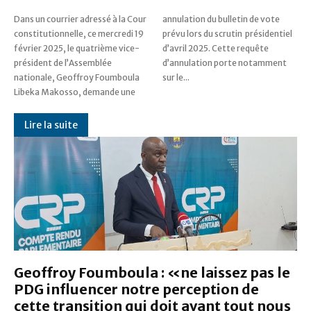
Dans un courrier adressé à la Cour
annulation du bulletin de vote
constitutionnelle, ce mercredi 19
prévu lors du scrutin présidentiel
février 2025, le quatrième vice-
d’avril 2025. Cette requête
président de l’Assemblée
d’annulation porte notamment
nationale, Geoffroy Foumboula
sur le...
Libeka Makosso, demande une
Lire la suite
Geoffroy Foumboula : «ne laissez pas le
PDG influencer notre perception de
cette transition qui doit avant tout nous