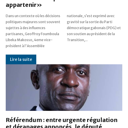
appartenir»
Dans un contexte où les décisions
nationale, s’est exprimé avec
politiques majeures sont souvent
gravité sur la sortie du Parti
sujettes à des influences
démocratique gabonais (PDG) et
partisanes, Geoffroy Foumboula
son soutien au président de la
Libeka Makosso, 4eme vice-
Transition,...
président à l'Assemblée
Lire la suite
Référendum : entre urgente régulation
et dérapages annoncés, le député