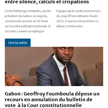
entre silence, calculs et crispations
L’exil d’Ali Bongo Ondimba, ancien
logique après sa destitution lors
président du Gabon, en Angola,
du coup d’État militaire d’août
continue de susciter un vif émoi
2023, d'autres interprètent ce
sur la scène politique nationale. Si
départ comme une...
certains y voient un épilogue
Lire la suite
Gabon : Geoffroy Foumboula dépose un
recours en annulation du bulletin de
vote à la Cour constitutionnelle