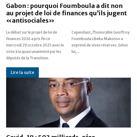
Gabon : pourquoi Foumboula a dit non
au projet de loi de finances qu’ils jugent
«antisociales»
Le débat sur le projet de loi de
Cependant, l’honorable Geoffroy
finances 2026 a pris fin ce
Foumboula Libeka Makosso a
mercredi 29 octobre 2025 avec le
exprimé de vives réserves. Selon
vote à la quasi unanimité par les
lui,...
députés de la Transition.
Lire la suite