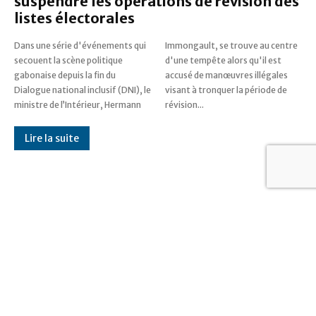
suspendre les opérations de révision des
listes électorales
Dans une série d'événements qui
Immongault, se trouve au centre
secouent la scène politique
d'une tempête alors qu'il est
gabonaise depuis la fin du
accusé de manœuvres illégales
Dialogue national inclusif (DNI), le
visant à tronquer la période de
ministre de l’Intérieur, Hermann
révision...
Lire la suite
Geoffroy Foumboula appelle à recentrer
la Transition sur la restauration des