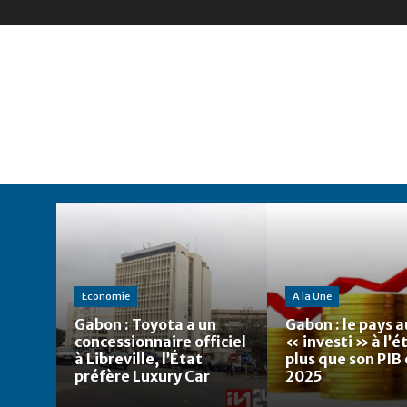
Economie
A la Une
Gabon : Toyota a un
Gabon : le pays a
concessionnaire officiel
« investi » à l’
à Libreville, l’État
plus que son PIB
préfère Luxury Car
2025