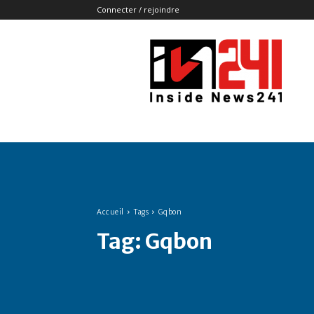
Connecter / rejoindre
Insidenews241
Accueil
Tags
Gqbon
Tag:
Gqbon