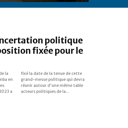
oncertation politique
osition fixée pour le
de la
cette
imba en
i devra
des
ble
 2023 a
acteurs politiques de la...