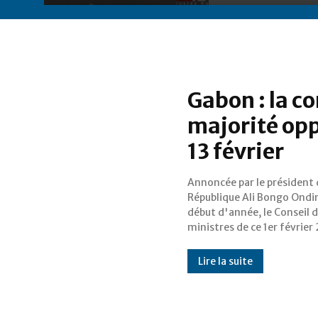
Gabon : la c
majorité opp
13 février
Annoncée par le président 
fixé la date de la tenue de 
République Ali Bongo Ond
grand-messe politique qu
début d'année, le Conseil 
réunir autour d'une même ta
ministres de ce 1er février
Lire la suite