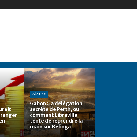
A la Une
Gabon : la délégation
urait
secrète de Perth, ou
étranger
comment Libreville
 en
tente de reprendre la
main sur Belinga