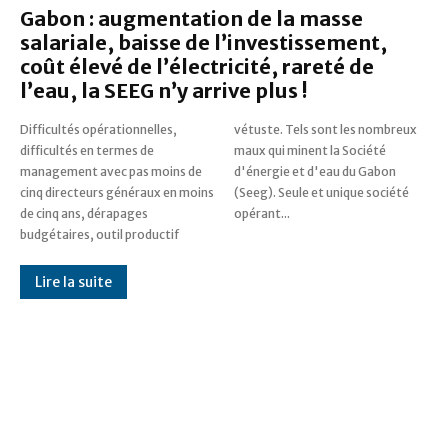
Gabon : augmentation de la masse
salariale, baisse de l’investissement,
coût élevé de l’électricité, rareté de
l’eau, la SEEG n’y arrive plus !
Difficultés opérationnelles,
vétuste. Tels sont les nombreux
difficultés en termes de
maux qui minent la Société
management avec pas moins de
d'énergie et d'eau du Gabon
cinq directeurs généraux en moins
(Seeg). Seule et unique société
de cinq ans, dérapages
opérant...
budgétaires, outil productif
Lire la suite