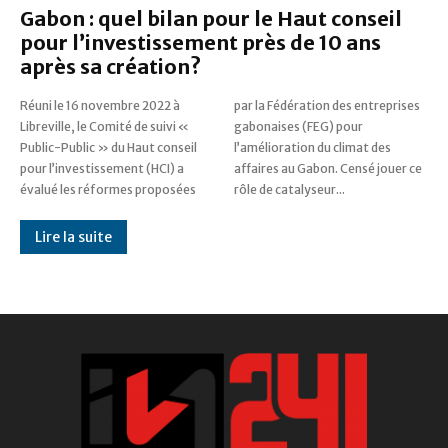
Gabon : quel bilan pour le Haut conseil
pour l’investissement près de 10 ans
après sa création?
Réuni le 16 novembre 2022 à
par la Fédération des entreprises
Libreville, le Comité de suivi «
gabonaises (FEG) pour
Public-Public » du Haut conseil
l’amélioration du climat des
pour l’investissement (HCI) a
affaires au Gabon. Censé jouer ce
évalué les réformes proposées
rôle de catalyseur...
Lire la suite